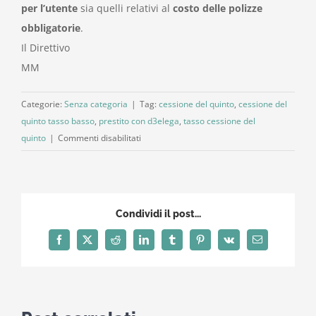
per l’utente
sia quelli relativi al
costo delle polizze
obbligatorie
.
Il Direttivo
MM
Categorie:
Senza categoria
|
Tag:
cessione del quinto
,
cessione del
quinto tasso basso
,
prestito con d3elega
,
tasso cessione del
su
quinto
|
Commenti disabilitati
Cessione
quinto
stipendio
–
Condividi il post...
prestiti
con
Facebook
X
Reddit
LinkedIn
Tumblr
Pinterest
Vk
Email
delega