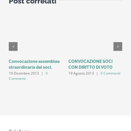
Post correlati
Convocazione assemblea
CONVOCAZIONE SOCI
C
straordinaria dei soci.
CON DIRITTO DI VOTO
A
19 Dicembre 2013
|
0
19 Agosto 2013
|
0 Commenti
S
Commenti
D
3