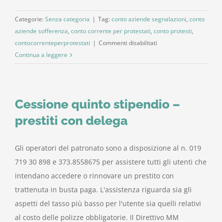
Categorie:
Senza categoria
|
Tag:
conto aziende segnalazioni
,
conto
aziende sofferenza
,
conto corrente per protestati
,
conto protesti
,
su
contocorrenteperprotestati
|
Commenti disabilitati
Il
Continua a leggere
conto
Tutela
Cessione quinto stipendio –
prestiti con delega
Gli operatori del patronato sono a disposizione al n. 019
719 30 898 e 373.8558675 per assistere tutti gli utenti che
intendano accedere o rinnovare un prestito con
trattenuta in busta paga. L'assistenza riguarda sia gli
aspetti del tasso più basso per l'utente sia quelli relativi
al costo delle polizze obbligatorie. Il Direttivo MM