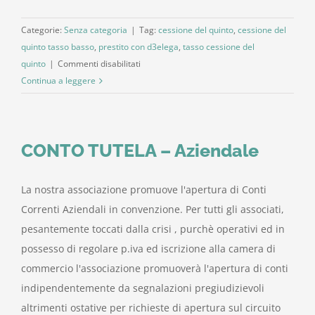
Categorie:
Senza categoria
|
Tag:
cessione del quinto
,
cessione del
quinto tasso basso
,
prestito con d3elega
,
tasso cessione del
su
quinto
|
Commenti disabilitati
Cessione
Continua a leggere
quinto
stipendio
–
CONTO TUTELA – Aziendale
prestiti
con
delega
La nostra associazione promuove l'apertura di Conti
Correnti Aziendali in convenzione. Per tutti gli associati,
pesantemente toccati dalla crisi , purchè operativi ed in
possesso di regolare p.iva ed iscrizione alla camera di
commercio l'associazione promuoverà l'apertura di conti
indipendentemente da segnalazioni pregiudizievoli
altrimenti ostative per richieste di apertura sul circuito