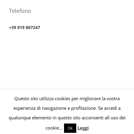
Telefono
+39 019 807247
Questo sito utilizza cookies per migliorare la vostra
© Copyright 2010 -
2026 | Consultorio Finanziario P.iva
esperienza di navigazione e profilazione. Se accedi a
01676110099 | All Rights Reserved | Powered by
SISI Software
qualunque elemento in questo sito acconsenti all uso dei
Facebook
cookie...
Leggi
Ok