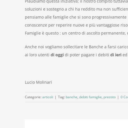
Plaudiamo questa iniziativa; il nostro compito tuttavia
soluzioni e sostegno a chi ha reddito ma non sufficie
pensiamo alle famiglie che si sono progressivamente i
conoscenze per reperire nuove e più vantaggiose riso
Famiglie è questo : un centro di ascolto permanente, 
Anche noi vogliamo sollecitare le Banche a farsi car
ai loro utenti
di oggi
di poter pagare i debiti
di ieri
ed 
Lucio Molinari
Categorie:
articoli
|
Tag:
banche
,
debiti famiglie
,
prestito
|
0 C