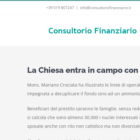
Salta
+39 019 807247
|
info@consultoriofinanziario.it
al
contenuto
La Chiesa entra in campo con l
Mons. Mariano Crociata ha illustrato le linee di operat
impegnata a decuplicare il fondo sino ad un ammonta
Beneficiari del prestito saranno le famiglie, senza red
si calcola che sono almeno 30.000 i nuclei interessati d
sposate anche con rito non cattolico ma non divorziate