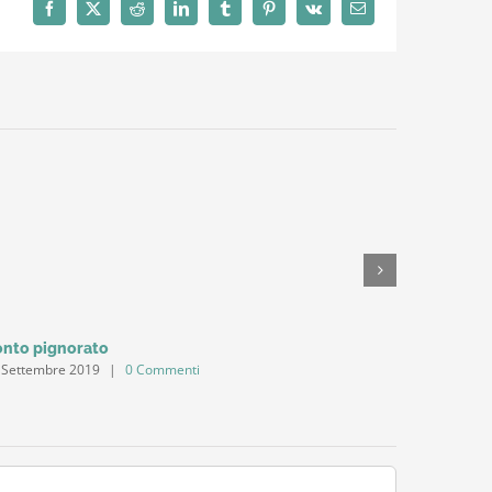
Facebook
X
Reddit
LinkedIn
Tumblr
Pinterest
Vk
Email
nto pignorato
Conti imp
 Settembre 2019
|
0 Commenti
16 Settemb