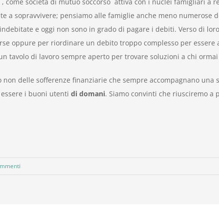
 , come società di mutuo soccorso attiva con i nuclei famigliari a re
nte a sopravvivere; pensiamo alle famiglie anche meno numerose dov
ndebitate e oggi non sono in grado di pagare i debiti. Verso di lor
rse oppure per riordinare un debito troppo complesso per essere af
un tavolo di lavoro sempre aperto per trovare soluzioni a chi orm
ico non delle sofferenze finanziarie che sempre accompagnano una 
essere i buoni utenti
di domani
. Siamo convinti che riusciremo a 
ommenti