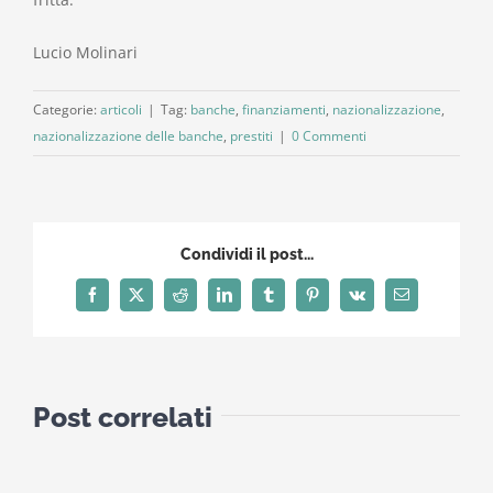
Lucio Molinari
Categorie:
articoli
|
Tag:
banche
,
finanziamenti
,
nazionalizzazione
,
nazionalizzazione delle banche
,
prestiti
|
0 Commenti
Condividi il post...
Facebook
X
Reddit
LinkedIn
Tumblr
Pinterest
Vk
Email
Post correlati