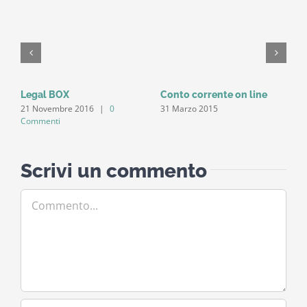
Legal BOX
Conto corrente on line
I
21 Novembre 2016
|
0
31 Marzo 2015
T
Commenti
1
Scrivi un commento
Commento