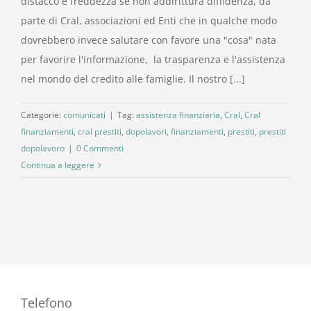
distacco e freddezza se non addirittura diffidenza, da
parte di Cral, associazioni ed Enti che in qualche modo
dovrebbero invece salutare con favore una "cosa" nata
per favorire l'informazione, la trasparenza e l'assistenza
nel mondo del credito alle famiglie. Il nostro [...]
Categorie:
comunicati
|
Tag:
assistenza finanziaria
,
Cral
,
Cral
finanziamenti
,
cral prestiti
,
dopolavori
,
finanziamenti
,
prestiti
,
prestiti
dopolavoro
|
0 Commenti
Continua a leggere
Telefono