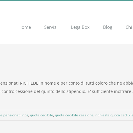
Home
Servizi
LegalBox
Blog
Chi
nvenzionati RICHIEDE in nome e per conto di tutti coloro che ne abb
ntro cessione del quinto dello stipendio. E' sufficiente inoltrare a
e pensionati inps
,
quota cedibile
,
quota cedibile cessione
,
richiesta quota cedibil