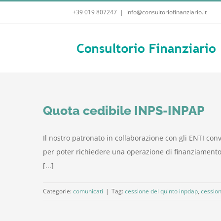
Salta
+39 019 807247
|
info@consultoriofinanziario.it
al
contenuto
Quota cedibile INPS-INPAP
Il nostro patronato in collaborazione con gli ENTI co
per poter richiedere una operazione di finanziamento co
[...]
Categorie:
comunicati
|
Tag:
cessione del quinto inpdap
,
cession