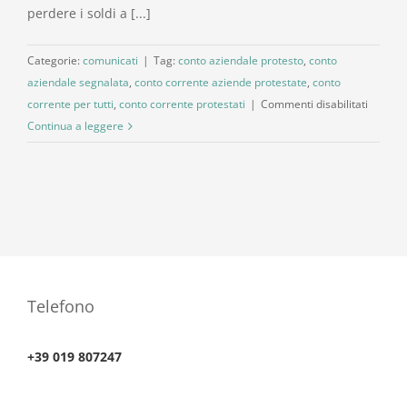
perdere i soldi a [...]
Categorie:
comunicati
|
Tag:
conto aziendale protesto
,
conto
aziendale segnalata
,
conto corrente aziende protestate
,
conto
su
corrente per tutti
,
conto corrente protestati
|
Commenti disabilitati
Apertur
Continua a leggere
Conto
Corrent
Telefono
+39 019 807247