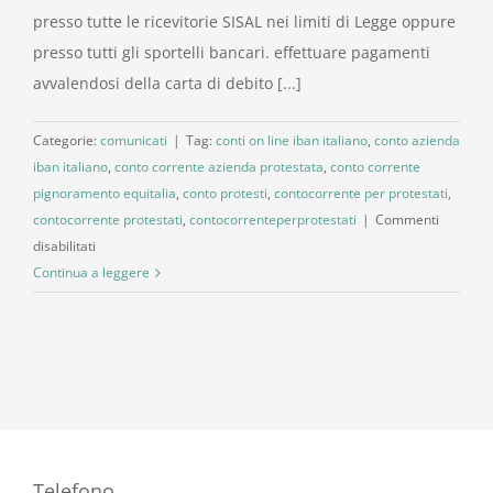
presso tutte le ricevitorie SISAL nei limiti di Legge oppure
presso tutti gli sportelli bancari. effettuare pagamenti
avvalendosi della carta di debito [...]
Categorie:
comunicati
|
Tag:
conti on line iban italiano
,
conto azienda
iban italiano
,
conto corrente azienda protestata
,
conto corrente
pignoramento equitalia
,
conto protesti
,
contocorrente per protestati
,
contocorrente protestati
,
contocorrenteperprotestati
|
Commenti
su
disabilitati
CONTO
Continua a leggere
CORRENTE
PER
L’AZIENDA
Telefono