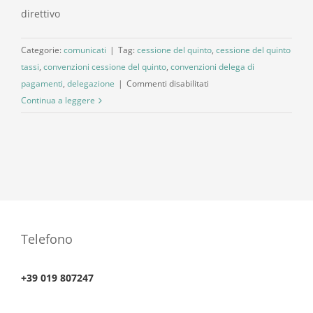
direttivo
Categorie:
comunicati
|
Tag:
cessione del quinto
,
cessione del quinto
tassi
,
convenzioni cessione del quinto
,
convenzioni delega di
su
pagamenti
,
delegazione
|
Commenti disabilitati
Cessione
Continua a leggere
del
quinto-
prestito
con
delega
Telefono
+39 019 807247