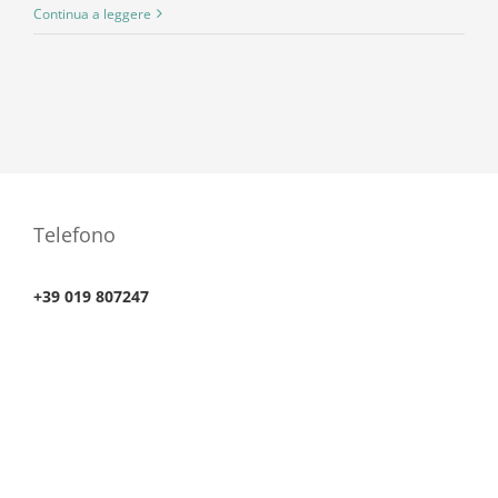
Operazione
Continua a leggere
”
tassi
bassi”
per
gli
associati
e
associandi
Telefono
della
Mutua
+39 019 807247
del
lavoro
e
delle
famiglie.