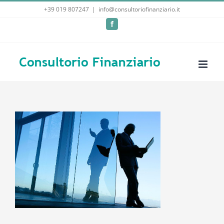
Salta
+39 019 807247
|
info@consultoriofinanziario.it
al
Facebook
contenuto
a