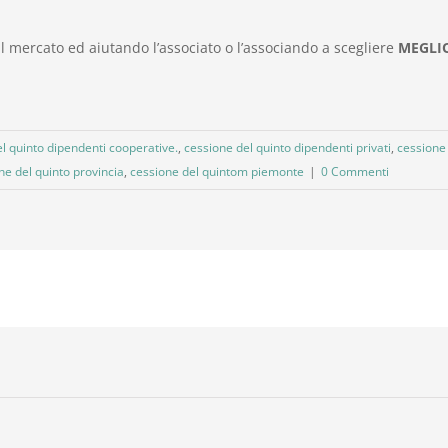
il mercato ed aiutando l’associato o l’associando a scegliere
MEGLI
l quinto dipendenti cooperative.
,
cessione del quinto dipendenti privati
,
cessione 
ne del quinto provincia
,
cessione del quintom piemonte
|
0 Commenti