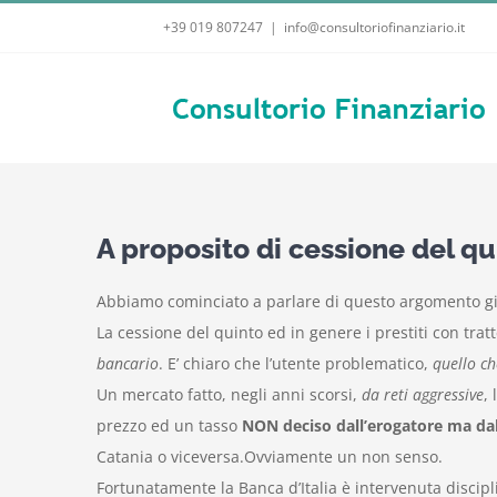
Salta
+39 019 807247
|
info@consultoriofinanziario.it
al
contenuto
A proposito di cessione del qui
Abbiamo cominciato a parlare di questo argomento gi
La cessione del quinto ed in genere i prestiti con tr
bancario
. E’ chiaro che l’utente problematico,
quello ch
Un mercato fatto, negli anni scorsi,
da reti aggressive
,
prezzo ed un tasso
NON deciso dall’erogatore ma dal
Catania o viceversa.Ovviamente un non senso.
Fortunatamente la Banca d’Italia è intervenuta discip