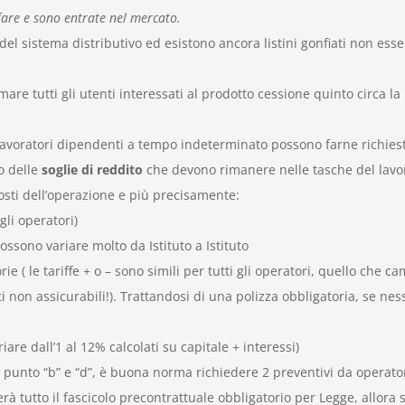
fare e sono entrate nel mercato.
 del sistema distributivo ed esistono ancora listini gonfiati non e
ormare tutti gli utenti interessati al prodotto cessione quinto circa
i lavoratori dipendenti a tempo indeterminato possono farne richies
o delle
soglie di reddito
che devono rimanere nelle tasche del lavo
costi dell’operazione e più precisamente:
gli operatori)
ssono variare molto da Istituto a Istituto
torie ( le tariffe + o – sono simili per tutti gli operatori, quello che
 non assicurabili!). Trattandosi di una polizza obbligatoria, se ness
are dall’1 al 12% calcolati su capitale + interessi)
e, punto “b” e “d”, è buona norma richiedere 2 preventivi da operator
erà tutto il fascicolo precontrattuale obbligatorio per Legge, allora