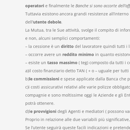
operatori
e finalmente le
Banche si sono accorte dell’af
Tuttavia esistono ancora grandi resistenze all’interno
dell’
utente debole
.
La Mutua, tra le Sue attività, svolge il compito di inf
e non, alcuni semplici comportamenti:
– la cessione è un
diritto
del lavoratore quindi tutti 
– occorre avere un
reddito minimo
in quanto esiston
– esiste un
tasso massimo
( teg) composto da tutti i 
a)il costo finanziario detto TAN ( + o – uguale per tutti 
b)
le commissioni
e spese applicate dalla Banca che po
c)i costi assicurativi relativi alle varie polizze obbliga
compagnie e sono moltissime oggi le Aziende e gli Enti
potrà ottenere.
d)l
e provvigioni
degli Agenti e mediatori ( possono vari
Proprio in relazione alle due variabili più significativ
Se l’utente seguirà queste facili indicazioni e pretend