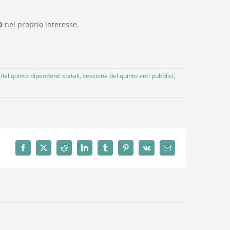
O
nel proprio interesse.
del quinto dipendenti statali
,
cessione del quinto enti pubblici
,
Facebook
X
Reddit
LinkedIn
Tumblr
Pinterest
Vk
Email