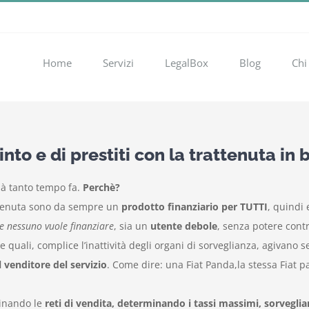
Home
Servizi
LegalBox
Blog
Chi
nto e di prestiti con la trattenuta in 
à tanto tempo fa.
Perchè?
attenuta sono da sempre un
prodotto finanziario per TUTTI
, quindi
e nessuno vuole finanziare
, sia un
utente debole
, senza potere cont
 le quali, complice l’inattività degli organi di sorveglianza, agiva
 venditore del servizio
. Come dire: una Fiat Panda,la stessa Fiat 
linando le
reti di vendita, determinando i tassi massimi, sorvegli