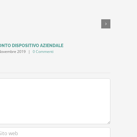
ONTO DISPOSITIVO AZIENDALE
Conto pi
Novembre 2019
|
0 Commenti
19 Settemb