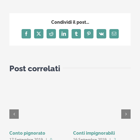
Condividi il post...
Facebook
X
Reddit
LinkedIn
Tumblr
Pinterest
Vk
Email
Post correlati
Conto pignorato
Conti impignorabili
E
17 Settembre 2019
|
0
16 Settembre 2019
|
2
1