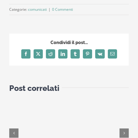
Categorie:
comunicati
|
0 Commenti
Condividi il post...
Facebook
X
Reddit
LinkedIn
Tumblr
Pinterest
Vk
Email
Post correlati