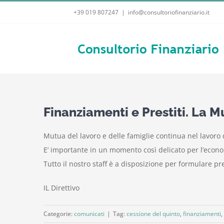
Salta
+39 019 807247
|
info@consultoriofinanziario.it
al
contenuto
Finanziamenti e Prestiti. La M
Mutua del lavoro e delle famiglie continua nel lavoro di
E’ importante in un momento così delicato per l’econom
Tutto il nostro staff è a disposizione per formulare pr
IL Direttivo
Categorie:
comunicati
|
Tag:
cessione del quinto
,
finanziamenti
,