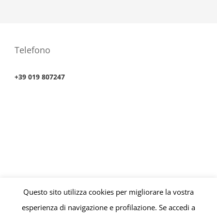
Telefono
+39 019 807247
Questo sito utilizza cookies per migliorare la vostra
© Copyright 2010 -
2026 | Consultorio Finanziario P.iva
esperienza di navigazione e profilazione. Se accedi a
01676110099 | All Rights Reserved | Powered by
SISI Software