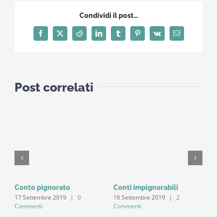
Condividi il post...
Facebook
X
Reddit
LinkedIn
Tumblr
Pinterest
Vk
Email
Post correlati
Conto pignorato
Conti impignorabili
E
17 Settembre 2019
|
0
16 Settembre 2019
|
2
1
Commenti
Commenti
C