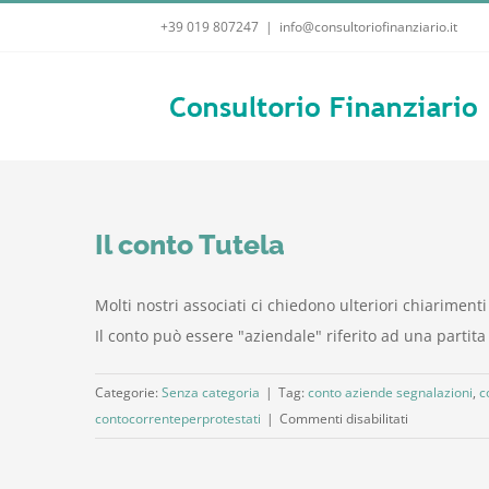
Salta
+39 019 807247
|
info@consultoriofinanziario.it
al
contenuto
Il conto Tutela
Molti nostri associati ci chiedono ulteriori chiariment
Il conto può essere "aziendale" riferito ad una partita
Categorie:
Senza categoria
|
Tag:
conto aziende segnalazioni
,
c
su
contocorrenteperprotestati
|
Commenti disabilitati
Il
conto