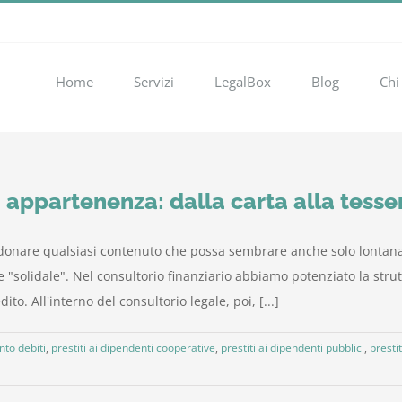
Home
Servizi
LegalBox
Blog
Chi
appartenenza: dalla carta alla tesse
ndonare qualsiasi contenuto che possa sembrare anche solo lontan
"solidale". Nel consultorio finanziario abbiamo potenziato la strutt
to. All'interno del consultorio legale, poi, [...]
to debiti
,
prestiti ai dipendenti cooperative
,
prestiti ai dipendenti pubblici
,
presti