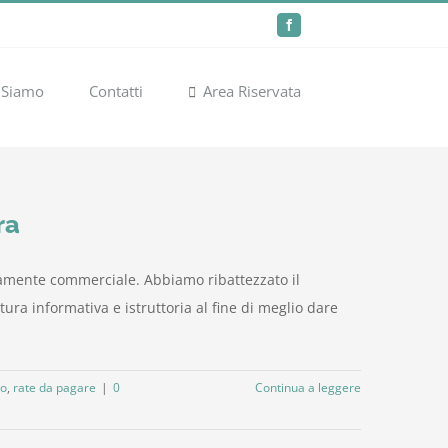
Facebook
 Siamo
Contatti
Area Riservata
ra
amente commerciale. Abbiamo ribattezzato il
ura informativa e istruttoria al fine di meglio dare
to
,
rate da pagare
|
0
Continua a leggere