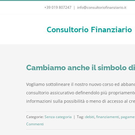
Salta
+39 019 807247
|
info@consultoriofinanziario.it
al
contenuto
Cambiamo anche il simbolo di 
Vogliamo sottolineare il nostro nuovo corso ed abba
consultorio assicurativo definendolo più propriamente 
informazioni sulla possibilità o meno di accesso al credi
Categorie:
Senza categoria
|
Tag:
debiti
,
finanziamenti
,
pagamen
Commenti