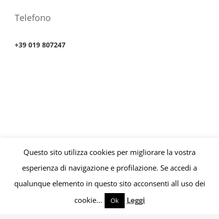
Telefono
+39 019 807247
Questo sito utilizza cookies per migliorare la vostra
© Copyright 2010 -
2026 | Consultorio Finanziario P.iva
esperienza di navigazione e profilazione. Se accedi a
01676110099 | All Rights Reserved | Powered by
SISI Software
qualunque elemento in questo sito acconsenti all uso dei
cookie...
Leggi
Ok
Facebook