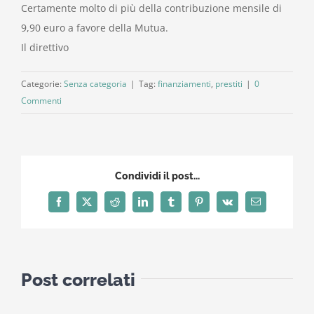
Certamente molto di più della contribuzione mensile di
9,90 euro a favore della Mutua.
Il direttivo
Categorie:
Senza categoria
|
Tag:
finanziamenti
,
prestiti
|
0
Commenti
Condividi il post...
Facebook
X
Reddit
LinkedIn
Tumblr
Pinterest
Vk
Email
Post correlati