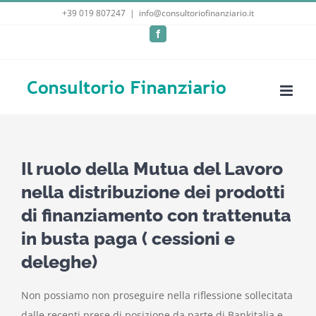
Salta
+39 019 807247
|
info@consultoriofinanziario.it
al
Facebook
contenuto
Il ruolo della Mutua del Lavoro
nella distribuzione dei prodotti
di finanziamento con trattenuta
in busta paga ( cessioni e
deleghe)
Non possiamo non proseguire nella riflessione sollecitata
dalle recenti prese di posizione da parte di Bankitalia e