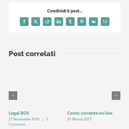
Condividi il post...
Facebook
X
Reddit
LinkedIn
Tumblr
Pinterest
Vk
Email
Post correlati
Legal BOX
Conto corrente on line
I
21 Novembre 2016
|
0
31 Marzo 2015
1
Commenti