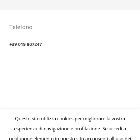
Telefono
+39 019 807247
Questo sito utilizza cookies per migliorare la vostra
© Copyright 2010 -
2026 | Consultorio Finanziario P.iva
esperienza di navigazione e profilazione. Se accedi a
01676110099 | All Rights Reserved | Powered by
SISI Software
qualunque elemento in questo sito acconsenti all uso dei