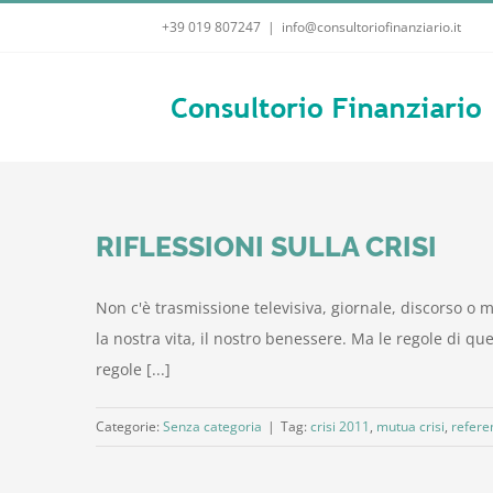
Salta
+39 019 807247
|
info@consultoriofinanziario.it
al
contenuto
RIFLESSIONI SULLA CRISI
Non c'è trasmissione televisiva, giornale, discorso
la nostra vita, il nostro benessere. Ma le regole di 
regole [...]
Categorie:
Senza categoria
|
Tag:
crisi 2011
,
mutua crisi
,
refer