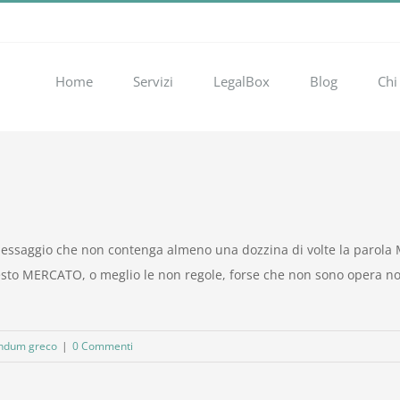
Home
Servizi
LegalBox
Blog
Chi
 o messaggio che non contenga almeno una dozzina di volte la paro
questo MERCATO, o meglio le non regole, forse che non sono opera n
endum greco
|
0 Commenti