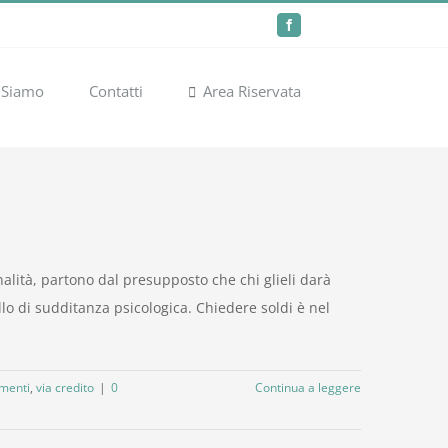
Facebook
 Siamo
Contatti
Area Riservata
nalità, partono dal presupposto che chi glieli darà
llo di sudditanza psicologica. Chiedere soldi è nel
amenti
,
via credito
|
0
Continua a leggere