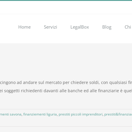
Home
Servizi
LegalBox
Blog
Chi
accingono ad andare sul mercato per chiedere soldi, con qualsiasi fi
i soggetti richiedenti davanti alle banche ed alle finanziarie è que
amenti savona
,
finanziementi liguria
,
prestiti piccoli imprenditori
,
prestiti&finanzi