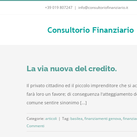
Salta
+39 019 807247
|
info@consultoriofinanziario.it
al
contenuto
La via nuova del credito.
Il privato cittadino ed il piccolo imprenditore che si 
farà loro un favore; di conseguenza l'atteggiamento de
comune sentire sinonimo [...]
Categorie:
articoli
|
Tag:
basilea
,
finanziamenti genova
,
finanzi
Commenti