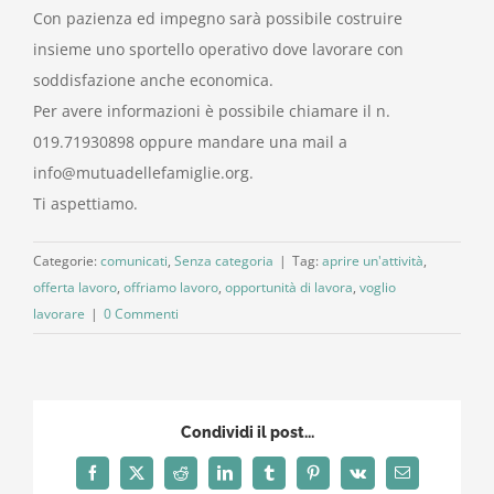
Con pazienza ed impegno sarà possibile costruire
insieme uno sportello operativo dove lavorare con
soddisfazione anche economica.
Per avere informazioni è possibile chiamare il n.
019.71930898 oppure mandare una mail a
info@mutuadellefamiglie.org.
Ti aspettiamo.
Categorie:
comunicati
,
Senza categoria
|
Tag:
aprire un'attività
,
offerta lavoro
,
offriamo lavoro
,
opportunità di lavora
,
voglio
lavorare
|
0 Commenti
Condividi il post...
Facebook
X
Reddit
LinkedIn
Tumblr
Pinterest
Vk
Email